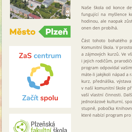
Naše škola od konce dev
fungující na myšlence ko
hodinou, ale naopak zůs
onen den probíhá.
Část tohoto bohatého 
Komunitní škola. V prost
a zájmových kurzů. Ve vš
i jejich rodičům, prarodi
program odpovídal vašim
máte-li jakýkoli nápad a 
kurz, přednáška, výstava
v naší komunitní škole 
vaší vlastní činnosti. Dal
jednorázové kulturní, sp
stupně, pobočka Knihovny
které nabízí program pro 