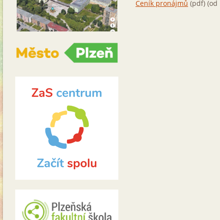
Ceník pronájmů
(pdf) (od 